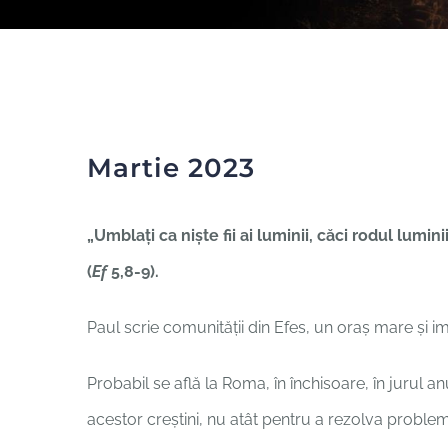
Martie 2023
„Umblaţi ca nişte fii ai luminii, căci rodul lumi
(
Ef
5,8-9).
Paul scrie comunității din Efes, un oraș mare și 
Probabil se află la Roma, în închisoare, în jurul anul
acestor creștini, nu atât pentru a rezolva proble