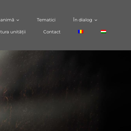
 animă
Tematici
În dialog
tura unității
Contact