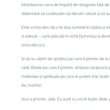
întotdeauna ceva de împărți din dragoste față de I
determină să continuăm să dăruim sincer și să av
Este vorba deci de a te lăsa luminat în adâncul in
și adevăr – sunt plăcute în ochii Domnului și devi
orice discurs.
Și să nu uităm de sprijinul pe care îl primim de la
vieții. Binele pe care îl primim, iertarea recipro
materiale și spirituale pe care le putem trăi: toat
fac martori.
Isus a promis: „Iată, Eu sunt cu voi în toate zilele, 