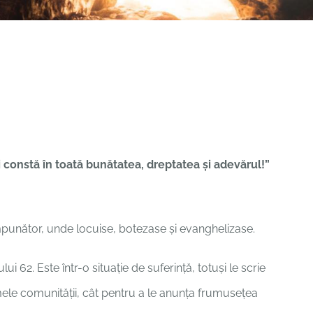
nii constă în toată bunătatea, dreptatea şi adevărul!”
impunător, unde locuise, botezase și evanghelizase.
ui 62. Este într-o situație de suferință, totuși le scrie
mele comunității, cât pentru a le anunța frumusețea