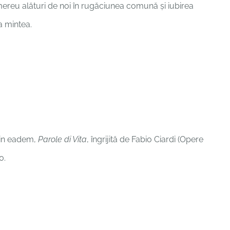
te mereu alături de noi în rugăciunea comună și iubirea
a mintea.
, in eadem,
Parole di Vita
, îngrijită de Fabio Ciardi (Opere
0.