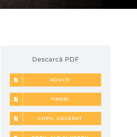
Descarcă PDF
ADULȚI
TINERI
COPII, COLORAT