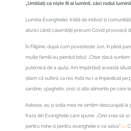
„Umblaţi ca nişte fii ai luminii, căci rodul lumi
Lumina Evangheliei, trăită de indivizi și comunități
atunci când calamități precum Covid provoacă du
În Filipine, după cum povestește Jun, în plină pa
multe familii au pierdut totul: „Chiar dacă suntem
puternică de a ajuta. Am împărtășit această situaț
știam că suferă ca noi. Asta nu i-a împiedicat pe
sardine, spaghete, orez și alte alimente pe care l
Adesea, eu și soția mea ne simțim descurajați la
fraza din Evanghelie care spune: „Cine vrea să-şi sa
pentru mine şi pentru evanghelie o va salva”
[4]
. 