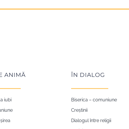
E ANIMĂ
ÎN DIALOG
a iubi
Biserica – comuniune
uniune
Creștinii
șirea
Dialogul între religii