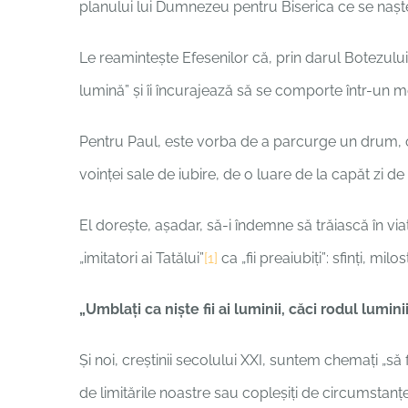
planului lui Dumnezeu pentru Biserica ce se nașt
Le reamintește Efesenilor că, prin darul Botezului și 
lumină” și îi încurajează să se comporte într-un 
Pentru Paul, este vorba de a parcurge un drum, o
voinței sale de iubire, de o luare de la capăt zi de 
El dorește, așadar, să-i îndemne să trăiască în vi
„imitatori ai Tatălui”
[1]
ca „fii preaiubiți”: sfinți, milost
„Umblaţi ca nişte fii ai luminii, căci rodul lumi
Și noi, creștinii secolului XXI, suntem chemați „să
de limitările noastre sau copleșiți de circumstanțe