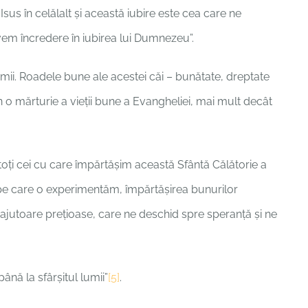
sus în celălalt și această iubire este cea care ne
em încredere în iubirea lui Dumnezeu”.
imii. Roadele bune ale acestei căi – bunătate, dreptate
n o mărturie a vieții bune a Evangheliei, mai mult decât
 toți cei cu care împărtășim această Sfântă Călătorie a
că pe care o experimentăm, împărtășirea bunurilor
e ajutoare prețioase, care ne deschid spre speranță și ne
până la sfârşitul lumii”
[5]
.