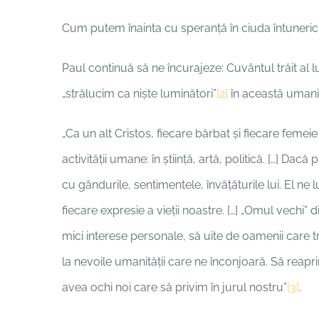
Cum putem înainta cu speranță în ciuda întunericu
Paul continuă să ne încurajeze: Cuvântul trăit al
„strălucim ca niște luminători”
[2]
în această umanit
„Ca un alt Cristos, fiecare bărbat și fiecare femei
activității umane: în știință, artă, politică. […] D
cu gândurile, sentimentele, învățăturile lui. El ne
fiecare expresie a vieții noastre. […] „Omul vechi” 
mici interese personale, să uite de oamenii care t
la nevoile umanității care ne înconjoară. Să reapri
avea ochi noi care să privim în jurul nostru”
[3]
.