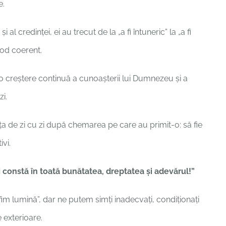
e.
al credinței, ei au trecut de la „a fi întuneric” la „a fi
mod coerent.
 creștere continuă a cunoașterii lui Dumnezeu și a
zi.
ața de zi cu zi după chemarea pe care au primit-o: să fie
ivi.
nii constă în toată bunătatea, dreptatea şi adevărul!”
 fim lumină”, dar ne putem simți inadecvați, condiționați
 exterioare.