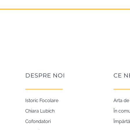
DESPRE NOI
CE N
Istoric Focolare
Arta de 
Chiara Lubich
În com
Cofondatori
Împărtă