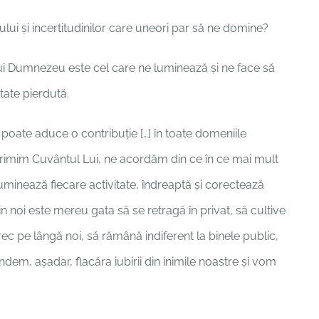
lui și incertitudinilor care uneori par să ne domine?
 lui Dumnezeu este cel care ne luminează și ne face să
ate pierdută.
e poate aduce o contribuție […] în toate domeniile
acă primim Cuvântul Lui, ne acordăm din ce în ce mai mult
 luminează fiecare activitate, îndreaptă și corectează
din noi este mereu gata să se retragă în privat, să cultive
rec pe lângă noi, să rămână indiferent la binele public,
ndem, așadar, flacăra iubirii din inimile noastre și vom