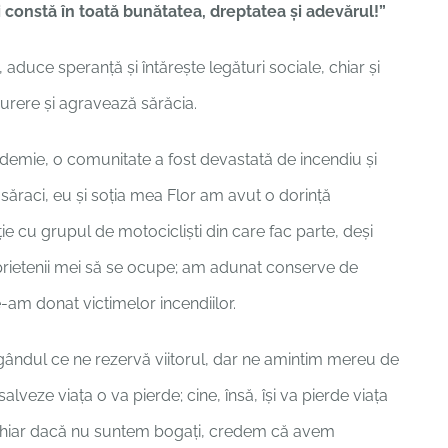
nii constă în toată bunătatea, dreptatea şi adevărul!”
, aduce speranță și întărește legături sociale, chiar și
rere și agravează sărăcia.
ndemie, o comunitate a fost devastată de incendiu și
 săraci, eu și soția mea Flor am avut o dorință
ie cu grupul de motocicliști din care fac parte, deși
 prietenii mei să se ocupe; am adunat conserve de
e-am donat victimelor incendiilor.
 gândul ce ne rezervă viitorul, dar ne amintim mereu de
lveze viaţa o va pierde; cine, însă, îşi va pierde viaţa
Chiar dacă nu suntem bogați, credem că avem