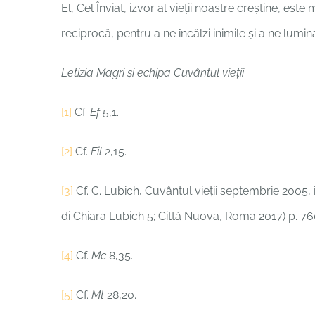
El, Cel Înviat, izvor al vieții noastre creștine, es
reciprocă, pentru a ne încălzi inimile și a ne lumin
Letizia Magri și echipa Cuvântul vieții
[1]
Cf.
Ef
5,1.
[2]
Cf.
Fil
2,15.
[3]
Cf. C. Lubich, Cuvântul vieții septembrie 2005
di Chiara Lubich 5; Città Nuova, Roma 2017) p. 76
[4]
Cf.
Mc
8,35.
[5]
Cf.
Mt
28,20.