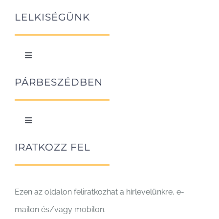
Navigation
A Fokolár története
LELKISÉGÜNK
Toggle
Navigation
A szeretet művészete
PÁRBESZÉDBEN
Közösségben
Toggle
Navigation
A javak közösbe tétele
IRATKOZZ FEL
Ezen az oldalon feliratkozhat a hírlevelünkre, e-
mailon és/vagy mobilon.