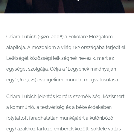
Párbeszédben
Az egység kultúrája
Chiara Lubich (1920-2008) a Fokoláré Mozgalom
Kapcsolat
alapítója. A mozgalom a világ 182 országába terjedt el.
Lelkiségét közösségi lelkiségnek nevezik, mert az
egységet szolgálja. Célja a “Legyenek mindnyájan
egy” (Jn 17,21) evangéliumi mondat megvalósulása.
Chiara Lubich jelentős kortárs személyiség, közismert
a kommúnió, a testvériség és a béke érdekében
folytattott fáradhatatlan munkájáért a különböző
egyházakhoz tartozó emberek között, sokféle vallás