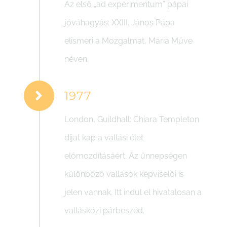
Az első „ad experimentum” pápai
jóváhagyás: XXIII. János Pápa
elismeri a Mozgalmat, Mária Műve
néven.
1977
London, Guildhall: Chiara Templeton
díjat kap a vallási élet
előmozdításáért. Az ünnepségen
különböző vallások képviselői is
jelen vannak. Itt indul el hivatalosan a
vallásközi párbeszéd.