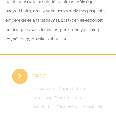
barátságához kapcsolódó hatalmas örökséget
hagyott hátra, amely soha nem szűnik meg inspirálni
embereket és a társadalmat. 2015-ben elkezdődött
boldoggá és szentté avatási pere, amely jelenleg
egyházmegyei szakaszában van.
1920
Január 22-én Chiara Lubich
Trentóban (Olaszországban)
született, és Silvia névre keresztelték.