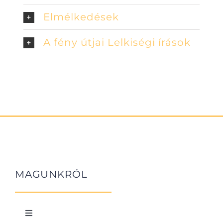
Elmélkedések
A fény útjai Lelkiségi írások
MAGUNKRÓL
Toggle