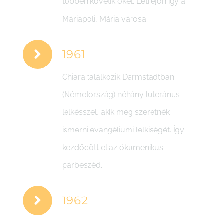
többen követik őket. Létrejön így a
Máriapoli, Mária városa.
1961
Chiara találkozik Darmstadtban
(Németország) néhány luteránus
lelkésszel, akik meg szeretnék
ismerni evangéliumi lelkiségét. Így
kezdődött el az ökumenikus
párbeszéd.
1962