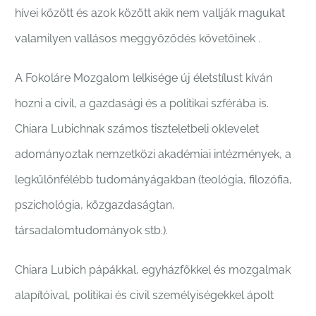
hívei között és azok között akik nem vallják magukat
valamilyen vallásos meggyőződés követőinek .
A Fokoláre Mozgalom lelkisége új életstílust kíván
hozni a civil, a gazdasági és a politikai szférába is.
Chiara Lubichnak számos tiszteletbeli oklevelet
adományoztak nemzetközi akadémiai intézmények, a
legkülönfélébb tudományágakban (teológia, filozófia,
pszichológia, közgazdaságtan,
társadalomtudományok stb.).
Chiara Lubich pápákkal, egyházfőkkel és mozgalmak
alapítóival, politikai és civil személyiségekkel ápolt