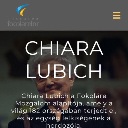
Skip
to
Tog
content
Nav
Focolare Home
CHIARA
Magunkról
LUBICH
Az élet igéje
Lelkiségünk
Chiara Lubich a Fokoláre
Mozgalom alapítója, amely a
világ 182 országában terjedt el,
Témák
és az egység lelkiségének a
hordozója.