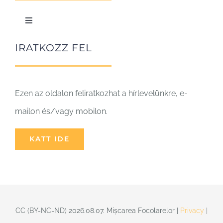
Közösségben
Toggle
Navigation
A javak közösbe tétele
IRATKOZZ FEL
Ezen az oldalon feliratkozhat a hírlevelünkre, e-
mailon és/vagy mobilon.
KATT IDE
CC (BY-NC-ND) 2026.08.07. Mișcarea Focolarelor |
Privacy
|