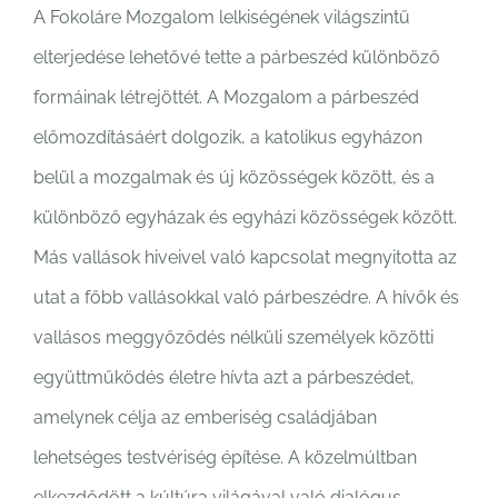
Párbeszédben
A Fokoláre Mozgalom lelkiségének világszintű
elterjedése lehetővé tette a párbeszéd különböző
Az egység kultúrája
formáinak létrejöttét. A Mozgalom a párbeszéd
előmozdításáért dolgozik, a katolikus egyházon
Kapcsolat
belül a mozgalmak és új közösségek között, és a
különböző egyházak és egyházi közösségek között.
Más vallások hiveivel való kapcsolat megnyitotta az
utat a főbb vallásokkal való párbeszédre. A hívők és
vallásos meggyőződés nélküli személyek közötti
együttműködés életre hívta azt a párbeszédet,
amelynek célja az emberiség családjában
lehetséges testvériség építése. A közelmúltban
elkezdődött a kúltúra világával való dialógus.