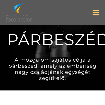
Skip
to
Tog
content
Nav
Focolare Home
PÁRBESZÉ
Magunkról
A mozgalom sajátos célja a
Az élet igéje
párbeszéd, amely az emberiség
nagy családjának egységét
Lelkiségünk
segíti elő.
Témák