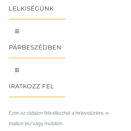
Navigation
A Fokolár története
LELKISÉGÜNK
Toggle
Navigation
A szeretet művészete
PÁRBESZÉDBEN
Közösségben
Toggle
Navigation
A javak közösbe tétele
IRATKOZZ FEL
Ezen az oldalon feliratkozhat a hírlevelünkre, e-
mailon és/vagy mobilon.