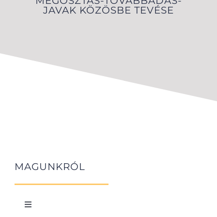
MEGOSZTÁS-TOVÁBBADÁS-
JAVAK KÖZÖSBE TEVÉSE
MAGUNKRÓL
Toggle