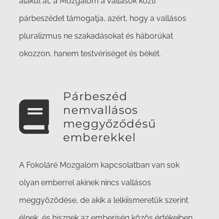
alakul át, a Mozgalom a vallások közti
párbeszédet támogatja, azért, hogy a vallásos
pluralizmus ne szakadásokat és háborúkat
okozzon, hanem testvériséget és békét.
Párbeszéd
nemvallásos
meggyőződésű
emberekkel
A Fokoláré Mozgalom kapcsolatban van sok
olyan emberrel akinek nincs vallásos
meggyőződése, de akik a lelkiismeretük szerint
élnek, és hisznek az emberiség közös értékeiben.