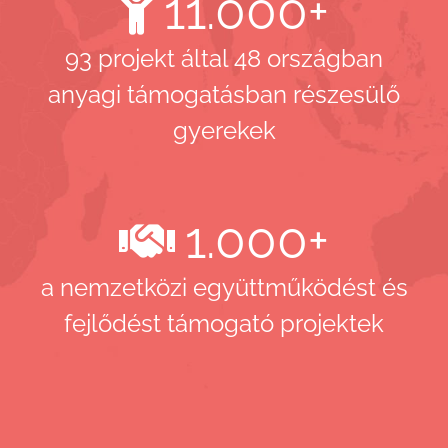
11.000
+
93 projekt által 48 országban
anyagi támogatásban részesülő
gyerekek
1.000
+
a nemzetközi együttműködést és
fejlődést támogató projektek