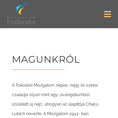
Skip
to
Tog
content
Nav
Focolare Home
Magunkról
MAGUNKRÓL
Az élet igéje
A Fokoláré Mozgalom népes, nagy és színes
Lelkiségünk
családja olyan mint egy „evangéliumból
Témák
született új nép”, ahogyan az alapítója Chiara
Lubich nevezte. A Mozgalom 1943- ban