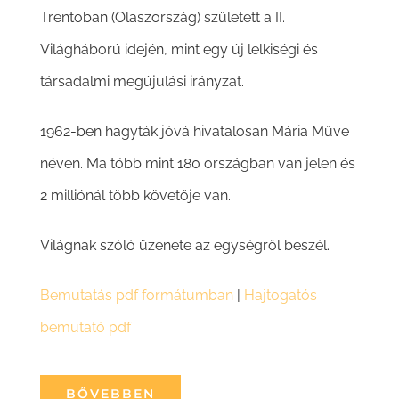
Párbeszédben
Trentoban (Olaszország) született a II.
Világháború idején, mint egy új lelkiségi és
Az egység kultúrája
társadalmi megújulási irányzat.
Kapcsolat
1962-ben hagyták jóvá hivatalosan Mária Műve
néven. Ma több mint 180 országban van jelen és
2 milliónál több követője van.
Világnak szóló üzenete az egységről beszél.
Bemutatás pdf formátumban
|
Hajtogatós
bemutató pdf
BŐVEBBEN