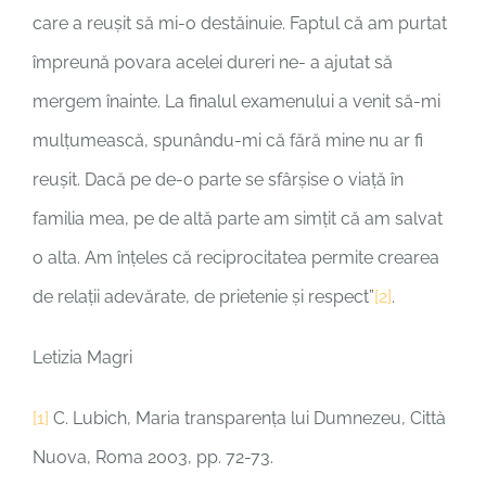
care a reușit să mi-o destăinuie. Faptul că am purtat
împreună povara acelei dureri ne- a ajutat să
mergem înainte. La finalul examenului a venit să-mi
mulțumească, spunându-mi că fără mine nu ar fi
reușit. Dacă pe de-o parte se sfârșise o viață în
familia mea, pe de altă parte am simțit că am salvat
o alta. Am înțeles că reciprocitatea permite crearea
de relații adevărate, de prietenie și respect”
[2]
.
Letizia Magri
[1]
C. Lubich, Maria transparența lui Dumnezeu, Città
Nuova, Roma 2003, pp. 72-73.