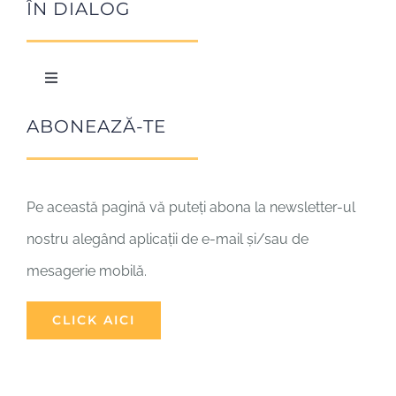
Cofondatori
Arta de a iubi
ÎN DIALOG
Organizare
În comuniune
Toggle
Navigation
Împărtășirea
Biserica – comuniune
ABONEAZĂ-TE
Creștinii
Pe această pagină vă puteți abona la newsletter-ul
nostru alegând aplicații de e-mail și/sau de
Dialogul între religii
mesagerie mobilă.
Amici
CLICK AICI