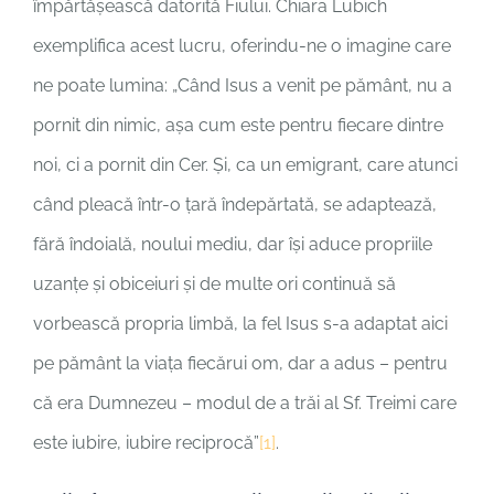
împărtășească datorită Fiului. Chiara Lubich
exemplifica acest lucru, oferindu-ne o imagine care
ne poate lumina: „Când Isus a venit pe pământ, nu a
pornit din nimic, așa cum este pentru fiecare dintre
noi, ci a pornit din Cer. Și, ca un emigrant, care atunci
când pleacă într-o țară îndepărtată, se adaptează,
fără îndoială, noului mediu, dar își aduce propriile
uzanțe și obiceiuri și de multe ori continuă să
vorbească propria limbă, la fel Isus s-a adaptat aici
pe pământ la viața fiecărui om, dar a adus – pentru
că era Dumnezeu – modul de a trăi al Sf. Treimi care
este iubire, iubire reciprocă”
[1]
.