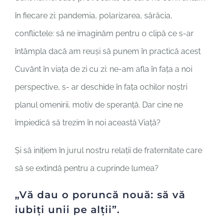
în fiecare zi: pandemia, polarizarea, sărăcia,
conflictele: să ne imaginăm pentru o clipă ce s-ar
întâmpla dacă am reuși să punem în practică acest
Cuvânt în viața de zi cu zi: ne-am afla în fața a noi
perspective, s- ar deschide în fața ochilor noștri
planul omenirii, motiv de speranță. Dar cine ne
împiedică să trezim în noi această Viață?
Și să inițiem în jurul nostru relații de fraternitate care
să se extindă pentru a cuprinde lumea?
„Vă dau o poruncă nouă: să vă
iubiți unii pe alții”.