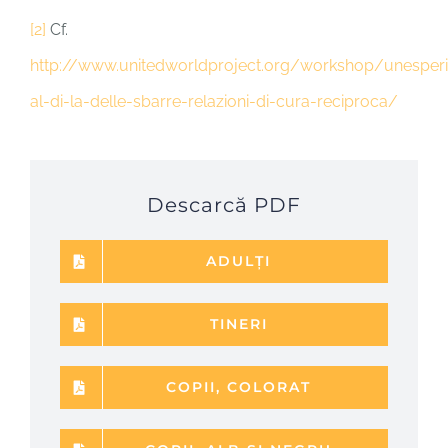
[2]
Cf.
http://www.unitedworldproject.org/workshop/unesper
al-di-la-delle-sbarre-relazioni-di-cura-reciproca/
Descarcă PDF
ADULȚI
TINERI
COPII, COLORAT