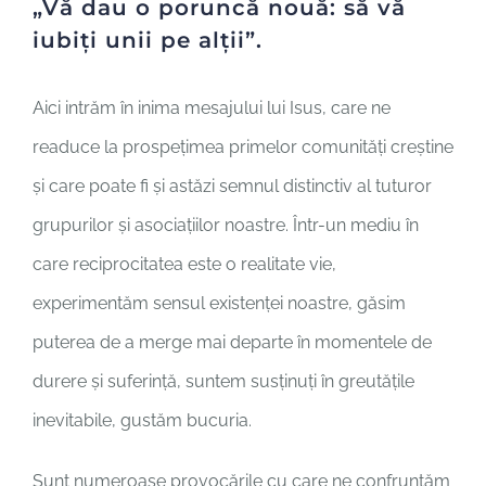
„Vă dau o poruncă nouă: să vă
iubiți unii pe alții”.
Aici intrăm în inima mesajului lui Isus, care ne
readuce la prospețimea primelor comunități creștine
și care poate fi și astăzi semnul distinctiv al tuturor
grupurilor și asociațiilor noastre. Într-un mediu în
care reciprocitatea este o realitate vie,
experimentăm sensul existenței noastre, găsim
puterea de a merge mai departe în momentele de
durere și suferință, suntem susținuți în greutățile
inevitabile, gustăm bucuria.
Sunt numeroase provocările cu care ne confruntăm