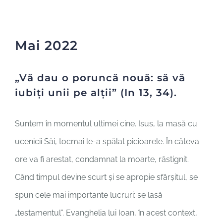
În dialog
Cultura unității
Mai 2022
Contact
„Vă dau o poruncă nouă: să vă
iubiți unii pe alții” (In 13, 34).
Suntem în momentul ultimei cine. Isus, la masă cu
ucenicii Săi, tocmai le-a spălat picioarele. În câteva
ore va fi arestat, condamnat la moarte, răstignit.
Când timpul devine scurt și se apropie sfârșitul, se
spun cele mai importante lucruri: se lasă
„testamentul”. Evanghelia lui Ioan, în acest context,