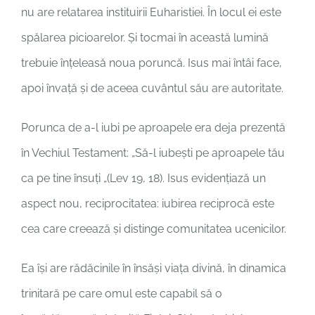
nu are relatarea instituirii Euharistiei. În locul ei este
spălarea picioarelor. Și tocmai în această lumină
trebuie înțeleasă noua poruncă. Isus mai întâi face,
apoi învață și de aceea cuvântul său are autoritate.
Porunca de a-l iubi pe aproapele era deja prezentă
în Vechiul Testament: „Să-l iubești pe aproapele tău
ca pe tine însuți „(Lev 19, 18). Isus evidențiază un
aspect nou, reciprocitatea: iubirea reciprocă este
cea care creează și distinge comunitatea ucenicilor.
Ea își are rădăcinile în însăși viața divină, în dinamica
trinitară pe care omul este capabil să o