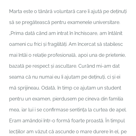
Marta este o tânără voluntară care îi ajută pe deținuți
să se pregătească pentru examenele universitare.
„Prima dată când am intrat în închisoare, am întâlnit
oameni cu frici și fragilități. Am încercat să stabilesc
mai întâi o relație profesională, apoi una de prietenie,
bazată pe respect și ascultare. Curând mi-am dat
seama că nu numai eu îi ajutam pe deținuți, ci și ei
mă sprijineau. Odată, în timp ce ajutam un student
pentru un examen, pierdusem pe cineva din familia
mea, iar lui i se confirmase sentința la curtea de apel.
Eram amândoi într-o formă foarte proastă. În timpul
lecțiilor am văzut că ascunde o mare durere în el, pe