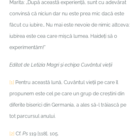
Marita: „După această experiență, sunt cu adevărat
convinsă că niciun dar nu este prea mic dacă este
făcut cu iubire… Nu mai este nevoie de nimic altceva:
iubirea este cea care mișcă lumea. Haideți să o
experimentăm!”
Editat de Letizia Magri și echipa Cuvântul vieții
[1]
Pentru această lună, Cuvântul vieții pe care îl
propunem este cel pe care un grup de creștini din
diferite biserici din Germania, a ales să-l trăiască pe
tot parcursul anului.
[2]
Cf.
Ps
119 [118], 105.