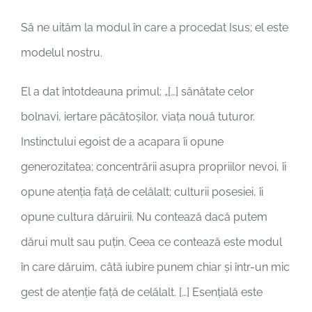
Să ne uităm la modul în care a procedat Isus; el este
modelul nostru.
El a dat întotdeauna primul: „[…] sănătate celor
bolnavi, iertare păcătoșilor, viața nouă tuturor.
Instinctului egoist de a acapara îi opune
generozitatea; concentrării asupra propriilor nevoi, îi
opune atenția față de celălalt; culturii posesiei, îi
opune cultura dăruirii. Nu contează dacă putem
dărui mult sau puțin. Ceea ce contează este modul
în care dăruim, câtă iubire punem chiar și într-un mic
gest de atenție față de celălalt. […] Esențială este