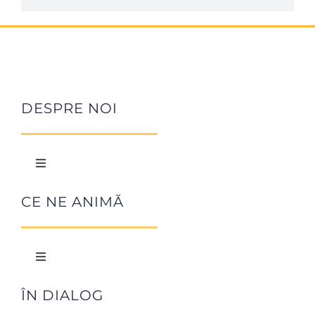
DESPRE NOI
Toggle
Navigation
Istoric Focolare
CE NE ANIMĂ
Chiara Lubich
Toggle
Navigation
Cofondatori
Arta de a iubi
ÎN DIALOG