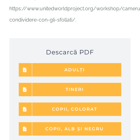
https://www.unitedworldproject.org/workshop/camer
condividere-con-gli-sfollati/.
Descarcă PDF
ADULȚI
TINERI
COPII, COLORAT
COPII, ALB ȘI NEGRU