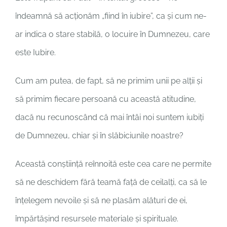
îndeamnă să acționăm „fiind în iubire”, ca și cum ne-
ar indica o stare stabilă, o locuire în Dumnezeu, care
este Iubire.
Cum am putea, de fapt, să ne primim unii pe alții și
să primim fiecare persoană cu această atitudine,
dacă nu recunoscând că mai întâi noi suntem iubiți
de Dumnezeu, chiar și în slăbiciunile noastre?
Această conștiință reînnoită este cea care ne permite
să ne deschidem fără teamă față de ceilalți, ca să le
înțelegem nevoile și să ne plasăm alături de ei,
împărtășind resursele materiale și spirituale.