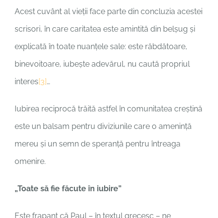
Acest cuvânt al vieții face parte din concluzia acestei
scrisori, în care caritatea este amintită din belșug și
explicată în toate nuanțele sale: este răbdătoare,
binevoitoare, iubește adevărul, nu caută propriul
interes
[3]
…
Iubirea reciprocă trăită astfel în comunitatea creștină
este un balsam pentru diviziunile care o amenință
mereu și un semn de speranță pentru întreaga
omenire.
„Toate să fie făcute în iubire”
Este frapant că Paul – în textul grecesc – ne