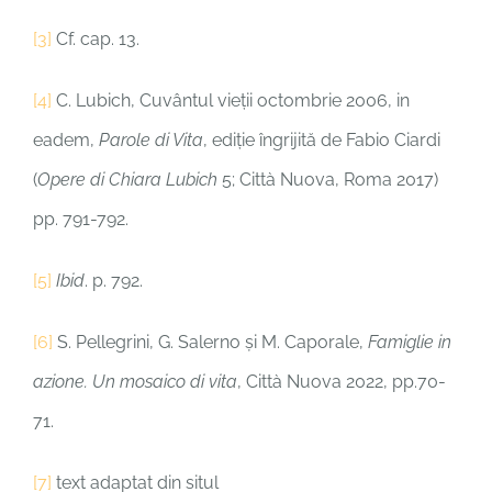
[3]
Cf. cap. 13.
[4]
C. Lubich, Cuvântul vieții octombrie 2006, in
eadem,
Parole di Vita
, ediție îngrijită de Fabio Ciardi
(
Opere di Chiara Lubich
5; Città Nuova, Roma 2017)
pp. 791-792.
[5]
Ibid
. p. 792.
[6]
S. Pellegrini, G. Salerno și M. Caporale,
Famiglie in
azione. Un mosaico di vita
, Città Nuova 2022, pp.70-
71.
[7]
text adaptat din situl