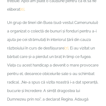
trebuie. Apoi am plătit o cauțiune pentru ca el să fie
eliberat
[6]
.
Un grup de tineri din Buea (sud-vestul Camerunului)
a organizat o colectă de bunuri și fonduri pentru a-i
ajuta pe cei strămutați în interiorul țării din cauza
războiului în curs de desfășurare
[7]
. Ei au vizitat un
bărbat care și-a pierdut un braț în timp ce fugea.
Viața cu acest handicap a devenit o mare provocare
pentru el, deoarece obiceiurile sale s-au schimbat
radical. „Ne-a spus că vizita noastră i-a dat speranță,
bucurie și încredere. A simțit dragostea lui
Dumnezeu prin noi”, a declarat Regina. Adaugă