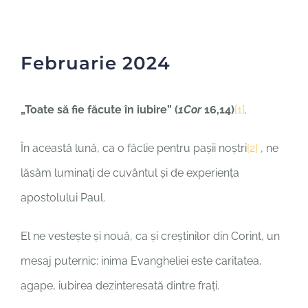
În dialog
Cultura unității
Februarie 2024
Contact
„Toate să fie făcute în iubire” (
1Cor
16,14)
[1]
.
În această lună, ca o făclie pentru pașii noștri
[2]
, ne
lăsăm luminați de cuvântul și de experiența
apostolului Paul.
El ne vestește și nouă, ca și creștinilor din Corint, un
mesaj puternic: inima Evangheliei este caritatea,
agape, iubirea dezinteresată dintre frați.