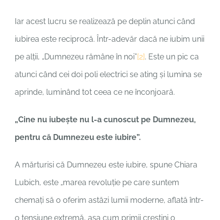
Iar acest lucru se realizează pe deplin atunci când
iubirea este reciprocă. Într-adevăr dacă ne iubim unii
pe alții, „Dumnezeu rămâne în noi”
[2]
. Este un pic ca
atunci când cei doi poli electrici se ating și lumina se
aprinde, luminând tot ceea ce ne înconjoară.
„Cine nu iubeşte nu l-a cunoscut pe Dumnezeu,
pentru că Dumnezeu este iubire”.
A mărturisi că Dumnezeu este iubire, spune Chiara
Lubich, este „marea revoluție pe care suntem
chemați să o oferim astăzi lumii moderne, aflată într-
o tensiune extremă, așa cum primii creștini o