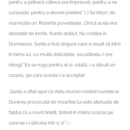
pentru a petrece câteva ore împreună, pentru a ne
cunoaște, pentru a deveni prieteni”. […] Se întorc de
mai multe ori. Roberta povestește: „Omul acela era
deosebit de închis, foarte abătut. Nu credea în
Dumnezeu. Santa a fost singura care a reușit să intre
în inima lui, cu multă delicatețe, ascultându-l ore
întregi”. Ea se ruga pentru el și, odată, i-a dăruit un
rozariu, pe care acesta l-a acceptat.
„Santa a aflat apoi că Aldo murise rostind numele ei.
Durerea provocată de moartea lui este atenuată de
faptul că a murit liniștit, ținând în mâini rozariul pe
care ea i-l dăruise într-o zi”
[5]
.