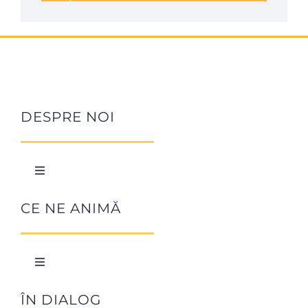
DESPRE NOI
Toggle
Navigation
Istoric Focolare
CE NE ANIMĂ
Chiara Lubich
Toggle
Navigation
Cofondatori
Arta de a iubi
ÎN DIALOG