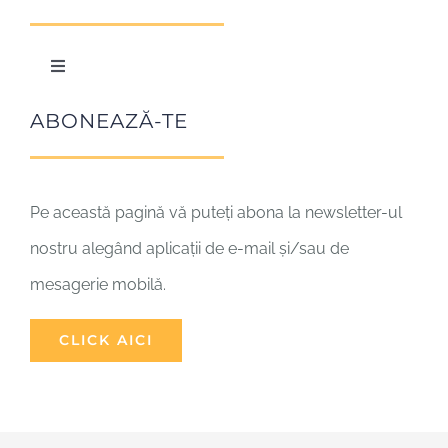
Organizare
În comuniune
Toggle
Navigation
Împărtășirea
Biserica – comuniune
ABONEAZĂ-TE
Creștinii
Pe această pagină vă puteți abona la newsletter-ul
nostru alegând aplicații de e-mail și/sau de
Dialogul între religii
mesagerie mobilă.
Amici
CLICK AICI