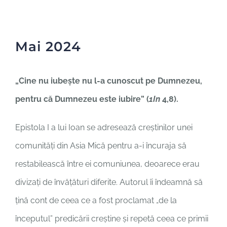
În dialog
Cultura unității
Mai 2024
Contact
„Cine nu iubeşte nu l-a cunoscut pe Dumnezeu,
pentru că Dumnezeu este iubire” (
1In
4,8).
Epistola I a lui Ioan se adresează creștinilor unei
comunități din Asia Mică pentru a-i încuraja să
restabilească între ei comuniunea, deoarece erau
divizați de învățături diferite. Autorul îi îndeamnă să
țină cont de ceea ce a fost proclamat „de la
începutul” predicării creștine și repetă ceea ce primii