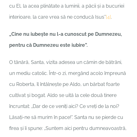
cu El, la acea plinătate a luminii, a păcii și a bucuriei
interioare, la care vrea să ne conducă Isus”
[4]
.
„Cine nu iubeşte nu l-a cunoscut pe Dumnezeu,
pentru că Dumnezeu este iubire”.
O tânără, Santa, vizita adesea un cămin de bătrâni,
un mediu catolic. Într-o zi, mergând acolo împreună
cu Roberta, îl întâlnește pe Aldo, un bărbat foarte
cultivat și bogat. Aldo se uită la cele două tinere
încruntat: „Dar de ce veniți aici? Ce vreți de la noi?
Lăsați-ne să murim în pace!”. Santa nu se pierde cu
firea și îi spune: „Suntem aici pentru dumneavoastră,