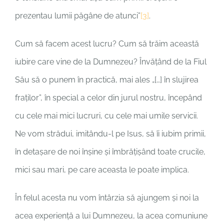
prezentau lumii păgâne de atunci”
[3]
.
Cum să facem acest lucru? Cum să trăim această
iubire care vine de la Dumnezeu? Învățând de la Fiul
Său să o punem în practică, mai ales „[…] în slujirea
fraților”, în special a celor din jurul nostru, începând
cu cele mai mici lucruri, cu cele mai umile servicii.
Ne vom strădui, imitându-l pe Isus, să îi iubim primii,
în detașare de noi înșine și îmbrățișând toate crucile,
mici sau mari, pe care aceasta le poate implica.
În felul acesta nu vom întârzia să ajungem și noi la
acea experiență a lui Dumnezeu, la acea comuniune