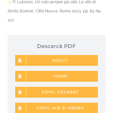
[5]
P. Lubrano,
Un volo sempre più alto. La vita di
Santa Scorese
, Città Nuova, Roma 2003, pp. 83-84,
107.
Descarcă PDF
ADULȚI
TINERI
COPII, COLORAT
COPII, ALB ȘI NEGRU