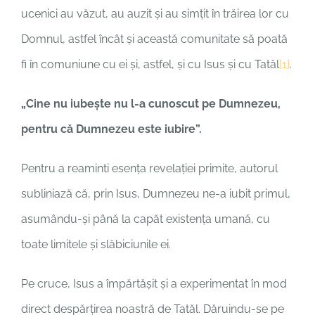
ucenici au văzut, au auzit și au simțit în trăirea lor cu
Domnul, astfel încât și această comunitate să poată
fi în comuniune cu ei și, astfel, și cu Isus și cu Tatăl
[1]
.
„Cine nu iubeşte nu l-a cunoscut pe Dumnezeu,
pentru că Dumnezeu este iubire”.
Pentru a reaminti esența revelației primite, autorul
subliniază că, prin Isus, Dumnezeu ne-a iubit primul,
asumându-și până la capăt existența umană, cu
toate limitele și slăbiciunile ei.
Pe cruce, Isus a împărtășit și a experimentat în mod
direct despărțirea noastră de Tatăl. Dăruindu-se pe