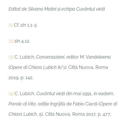
Editat de Silvano Malini și echipa Cuvântul vieții
[1]
Cf.
1In
1,1-3.
[2]
1In 4,12.
[3]
C. Lubich.
Conversazioni
, editor M. Vandeleene
(
Opere di Chiara Lubich
8/1); Città Nuova, Roma
2019, p. 142.
[4]
C. Lubich,
Cuvântul vieții
din mai 1991, in eadem,
Parole di Vita
, ediție îngrijită de Fabio Ciardi (
Opere di
Chiara Lubich
, 5), Città Nuova, Roma 2017, p. 477.