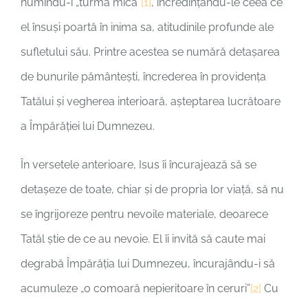
numindu-i „turmă mică”
[1]
, încredințându-le ceea ce
el însuși poartă în inima sa, atitudinile profunde ale
sufletului său. Printre acestea se numără detașarea
de bunurile pământești, încrederea în providența
Tatălui și vegherea interioară, așteptarea lucrătoare
a Împărăției lui Dumnezeu.
În versetele anterioare, Isus îi încurajează să se
detașeze de toate, chiar și de propria lor viață, să nu
se îngrijoreze pentru nevoile materiale, deoarece
Tatăl știe de ce au nevoie. El îi invită să caute mai
degrabă Împărăția lui Dumnezeu, încurajându-i să
acumuleze „o comoară nepieritoare în ceruri”
[2]
Cu