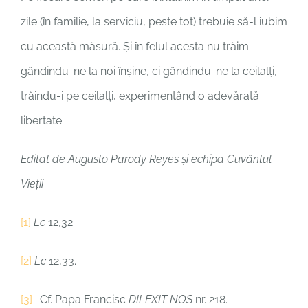
zile (în familie, la serviciu, peste tot) trebuie să-l iubim
cu această măsură. Și în felul acesta nu trăim
gândindu-ne la noi înșine, ci gândindu-ne la ceilalți,
trăindu-i pe ceilalți, experimentând o adevărată
libertate.
Editat de Augusto Parody Reyes și echipa Cuvântul
Vieții
[1]
Lc
12,32.
[2]
Lc
12,33.
[3]
. Cf. Papa Francisc
DILEXIT NOS
nr. 218.