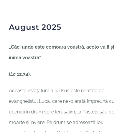
În dialog
Cultura unității
August 2025
Contact
„
Căci unde este comoara voastră, acolo va fi şi
inima voastră
”
(
Lc
12,34).
Această învățătură a lui Isus este relatată de
evanghelistul Luca, care ne-o arată împreună cu
ucenicii în drum spre Ierusalim, la Paștele său de
moarte și înviere. Pe drum se adresează lor,