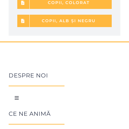
COPII, COLORAT
COPII, ALB ȘI NEGRU
DESPRE NOI
Toggle
Navigation
Istoric Focolare
CE NE ANIMĂ