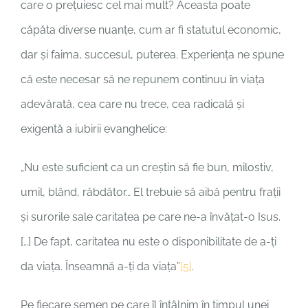
care o prețuiesc cel mai mult? Aceasta poate
căpăta diverse nuanțe, cum ar fi statutul economic,
dar și faima, succesul, puterea. Experiența ne spune
că este necesar să ne repunem continuu în viața
adevărată, cea care nu trece, cea radicală și
exigentă a iubirii evanghelice:
„Nu este suficient ca un creștin să fie bun, milostiv,
umil, blând, răbdător… El trebuie să aibă pentru frații
și surorile sale caritatea pe care ne-a învățat-o Isus.
[…] De fapt, caritatea nu este o disponibilitate de a-ți
da viața. Înseamnă a-ți da viața”
[5]
.
Pe fiecare semen pe care îl întâlnim în timpul unei