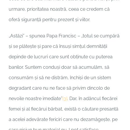
urmare, prioritatea noastră, ceea ce credem că
oferă siguranță pentru prezent și viitor.
„Astăzi” – spunea Papa Francisc – „totul se cumpără
și se plătește și pare că însuși simțul demnității
depinde de lucruri care sunt obținute cu puterea
banilor. Suntem conduși doar să acumulăm, să
consumăm și să ne distrăm, închiși de un sistem
degradant care nu ne face să privim dincolo de
nevoile noastre imediate”
[3]
. Dar, în adâncul fiecărei
femei și al fiecărui bărbat, există o căutare presantă
a acelei adevărate fericiri care nu dezamăgește, pe
care niciun bun material nu-l pot satisface.