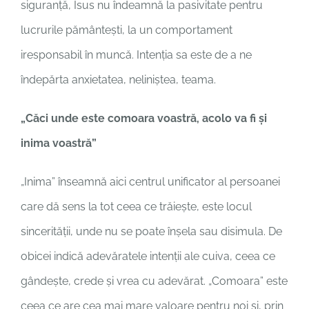
siguranță, Isus nu îndeamnă la pasivitate pentru
lucrurile pământești, la un comportament
iresponsabil în muncă. Intenția sa este de a ne
îndepărta anxietatea, neliniștea, teama.
„Căci unde este comoara voastră, acolo va fi şi
inima voastră”
„Inima” înseamnă aici centrul unificator al persoanei
care dă sens la tot ceea ce trăiește, este locul
sincerității, unde nu se poate înșela sau disimula. De
obicei indică adevăratele intenții ale cuiva, ceea ce
gândește, crede și vrea cu adevărat. „Comoara” este
ceea ce are cea mai mare valoare pentru noi și, prin