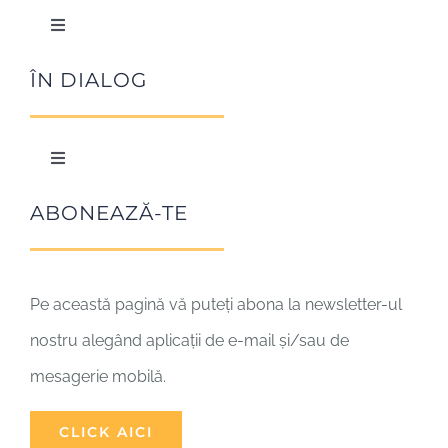
Chiara Lubich
Toggle
Navigation
Cofondatori
Arta de a iubi
ÎN DIALOG
Organizare
În comuniune
Toggle
Navigation
Împărtășirea
Biserica – comuniune
ABONEAZĂ-TE
Creștinii
Pe această pagină vă puteți abona la newsletter-ul
nostru alegând aplicații de e-mail și/sau de
Dialogul între religii
mesagerie mobilă.
Amici
CLICK AICI