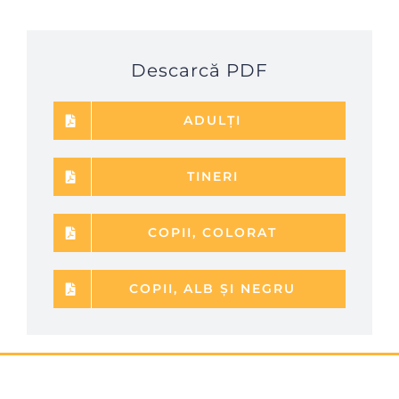
Descarcă PDF
ADULȚI
TINERI
COPII, COLORAT
COPII, ALB ȘI NEGRU