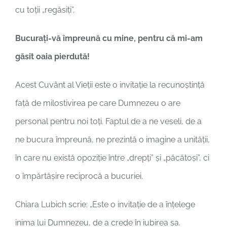
cu toții „regăsiți”.
Bucuraţi-vă împreună cu mine, pentru că mi-am
găsit oaia pierdută!
Acest Cuvânt al Vieții este o invitație la recunoștință
față de milostivirea pe care Dumnezeu o are
personal pentru noi toți. Faptul de a ne veseli, de a
ne bucura împreună, ne prezintă o imagine a unității,
în care nu există opoziție între „drepți” și „păcătoși”, ci
o împărtășire reciprocă a bucuriei.
Chiara Lubich scrie: „Este o invitație de a înțelege
inima lui Dumnezeu, de a crede în iubirea sa.