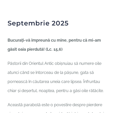
În dialog
Cultura unității
Septembrie 2025
Contact
Bucuraţi-vă împreună cu mine, pentru că mi-am
găsit oaia pierdută! (Lc. 15,6)
Păstorii din Orientul Antic obișnuiau să numere oile
atunci când se întorceau de la pășune, gata să
pornească în căutarea uneia care lipsea. Înfruntau
chiar și deșertul, noaptea, pentru a găsi oile rătăcite.
Această parabolă este o povestire despre pierdere