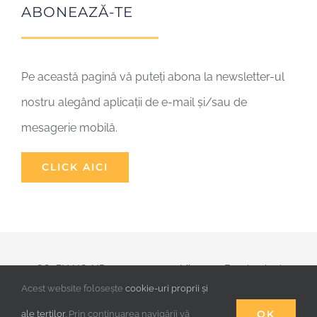
Împărtășirea
Biserica – comuniune
ABONEAZĂ-TE
Creștinii
Pe această pagină vă puteți abona la newsletter-ul
nostru alegând aplicații de e-mail și/sau de
Dialogul între religii
mesagerie mobilă.
Amici
CLICK AICI
CC (BY-NC-ND) 8 august 2026 Mișcarea Focolarelor |
Acest website folosește
cookie-uri proprii și
Privacy
|
Cookies
|
Protecția minorilor
|
OK
ale terților
. Prin continuarea navigării vă