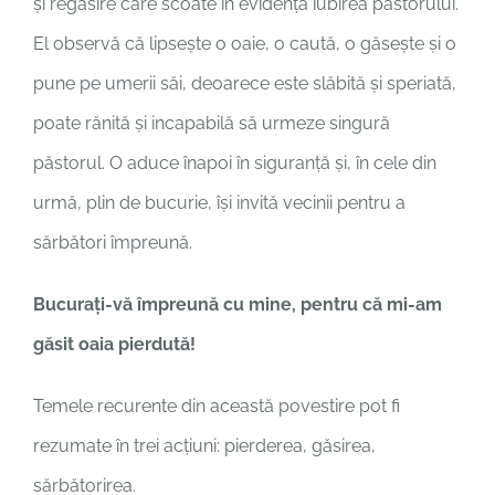
și regăsire care scoate în evidență iubirea păstorului.
El observă că lipsește o oaie, o caută, o găsește și o
pune pe umerii săi, deoarece este slăbită și speriată,
poate rănită și incapabilă să urmeze singură
păstorul. O aduce înapoi în siguranță și, în cele din
urmă, plin de bucurie, își invită vecinii pentru a
sărbători împreună.
Bucuraţi-vă împreună cu mine, pentru că mi-am
găsit oaia pierdută!
Temele recurente din această povestire pot fi
rezumate în trei acțiuni: pierderea, găsirea,
sărbătorirea.