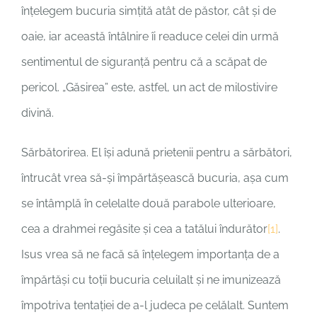
înțelegem bucuria simțită atât de păstor, cât și de
oaie, iar această întâlnire îi readuce celei din urmă
sentimentul de siguranță pentru că a scăpat de
pericol. „Găsirea” este, astfel, un act de milostivire
divină.
Sărbătorirea. El își adună prietenii pentru a sărbători,
întrucât vrea să-și împărtășească bucuria, așa cum
se întâmplă în celelalte două parabole ulterioare,
cea a drahmei regăsite și cea a tatălui îndurător
[1]
.
Isus vrea să ne facă să înțelegem importanța de a
împărtăși cu toții bucuria celuilalt și ne imunizează
împotriva tentației de a-l judeca pe celălalt. Suntem