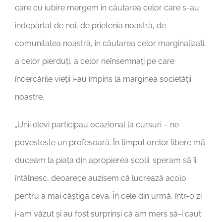
care cu iubire mergem în căutarea celor care s-au
îndepărtat de noi, de prietenia noastră, de
comunitatea noastră, în căutarea celor marginalizați,
a celor pierduți, a celor neînsemnați pe care
încercările vieții i-au împins la marginea societății
noastre.
„Unii elevi participau ocazional la cursuri – ne
povestește un profesoară. În timpul orelor libere mă
duceam la piața din apropierea școlii: speram să îi
întâlnesc, deoarece auzisem că lucrează acolo
pentru a mai câștiga ceva. În cele din urmă, într-o zi
i-am văzut și au fost surprinși că am mers să-i caut