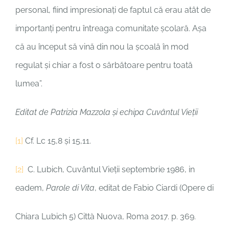
personal, fiind impresionați de faptul că erau atât de
importanți pentru întreaga comunitate școlară. Așa
că au început să vină din nou la școală în mod
regulat și chiar a fost o sărbătoare pentru toată
lumea”.
Editat de Patrizia Mazzola și echipa Cuvântul Vieții
[1]
Cf. Lc 15,8 și 15,11.
[2]
C. Lubich, Cuvântul Vieții septembrie 1986, in
eadem,
Parole di Vita
, editat de Fabio Ciardi (Opere di
Chiara Lubich 5) Città Nuova, Roma 2017. p. 369.