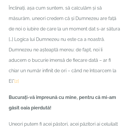
Înclinați, așa cum suntem, să calculăm și să
măsurăm, uneori credem că și Dumnezeu are față
de noi o iubire de care la un moment dat s-ar sătura
[…] Logica lui Dumnezeu nu este ca a noastră.
Dumnezeu ne așteaptă mereu: de fapt, noi îi
aducem o bucurie imensă de fiecare dată – ar fi
chiar un număr infinit de ori – când ne întoarcem la
El”
[2]
Bucuraţi-vă împreună cu mine, pentru că mi-am
găsit oaia pierdută!
Uneori putem fi acei păstori, acei păzitori ai celuilalt