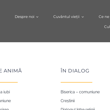
Despre noi
Cuvântul vieții
Ce ne
Cul
E ANIMĂ
ÎN DIALOG
a iubi
Biserica – comuniune
uniune
Creștinii
șirea
Dialogul între religii