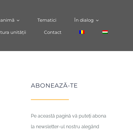
 animă
Tematici
În dialog
tura unității
Contact
ABONEAZĂ-TE
Pe această pagină vă puteți abona
la newsletter-ul nostru alegând