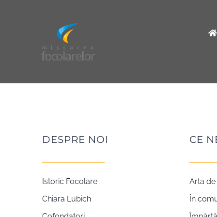
Skip
to
content
DESPRE NOI
CE N
Istoric Focolare
Arta de 
Chiara Lubich
În com
Cofondatori
Împărtă