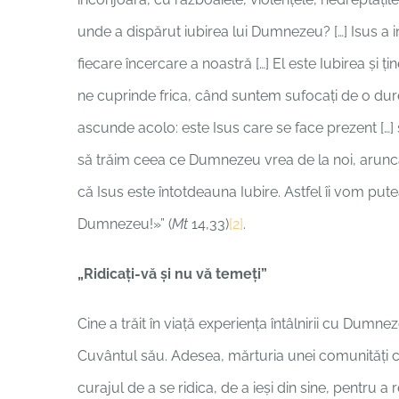
unde a dispărut iubirea lui Dumnezeu? […] Isus a i
fiecare încercare a noastră […] El este Iubirea și 
ne cuprinde frica, când suntem sufocați de o dur
ascunde acolo: este Isus care se face prezent […] 
să trăim ceea ce Dumnezeu vrea de la noi, arunc
că Isus este întotdeauna Iubire. Astfel îi vom pute
Dumnezeu!»” (
Mt
14,33)
[2]
.
„Ridicați-vă și nu vă temeți”
Cine a trăit în viață experiența întâlnirii cu Dumne
Cuvântul său. Adesea, mărturia unei comunități cr
curajul de a se ridica, de a ieși din sine, pentru a