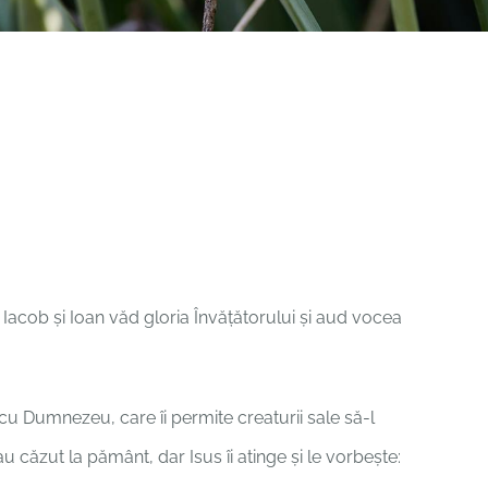
 Iacob și Ioan văd gloria Învățătorului și aud vocea
ă cu Dumnezeu, care îi permite creaturii sale să-l
căzut la pământ, dar Isus îi atinge și le vorbește: