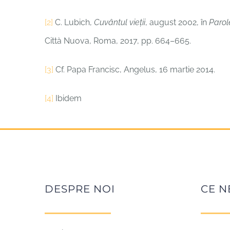
[2]
C. Lubich,
Cuvântul vieții
, august 2002, în
Parole
Città Nuova, Roma, 2017, pp. 664–665.
[3]
Cf. Papa Francisc, Angelus, 16 martie 2014.
[4]
Ibidem
DESPRE NOI
CE N