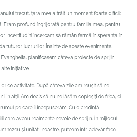
anului trecut, țara mea a trăit un moment foarte dificil;
ă. Eram profund îngrijorată pentru familia mea, pentru
âtor incertitudini încercam să rămân fermă în speranța în
 tuturor lucrurilor. Înainte de aceste evenimente,
 Evanghelia, planificasem câteva proiecte de sprijin
lte inițiative.
rice activitate. După câteva zile am reușit să ne
ii în alții. Am decis să nu ne lăsăm copleșiți de frică, ci
drumul pe care îl începuserăm. Cu o credință
ii care aveau realmente nevoie de sprijin. În mijlocul
ui Dumnezeu și unității noastre, puteam într-adevăr face