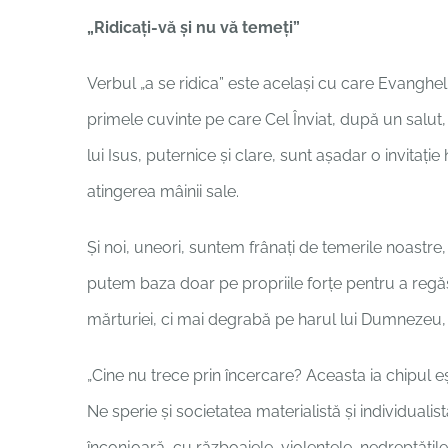
„Ridicați-vă și nu vă temeți”
Verbul „a se ridica” este același cu care Evanghel
primele cuvinte pe care Cel Înviat, după un salut
lui Isus, puternice și clare, sunt așadar o invitație
atingerea mâinii sale.
Și noi, uneori, suntem frânați de temerile noastre, a
putem baza doar pe propriile forțe pentru a regăs
mărturiei, ci mai degrabă pe harul lui Dumnezeu,
„Cine nu trece prin încercare? Aceasta ia chipul eșecul
Ne sperie și societatea materialistă și individualis
înconjoară, cu războaiele, violențele, nedreptățile…