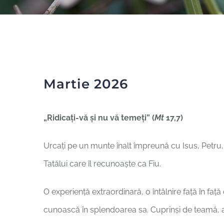
Martie 2026
„Ridicați-vă și nu vă temeți” (
Mt
17,7)
Urcați pe un munte înalt împreună cu Isus, Petru,
Tatălui care îl recunoaște ca Fiu.
O experiență extraordinară, o întâlnire față în faț
cunoască în splendoarea sa. Cuprinși de teamă, au 