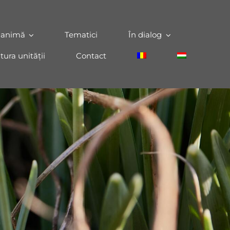
 animă
Tematici
În dialog
tura unității
Contact