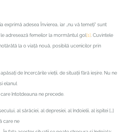
ia exprimă adesea Învierea, iar „nu vă temeți” sunt
, le adresează femeilor la mormântul gol
[1]
. Cuvintele
 hotărâtă la o viață nouă, posibilă ucenicilor prin
păsați de încercările vieții, de situații fără ieșire. Nu ne
i elanul
 care întotdeauna ne precede.
ui, al sărăciei, al depresiei, al îndoielii, al ispitei […]
tă care ne
 În fața acestor situații se poate strecura și îndoiala: