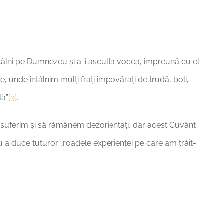
tâlni pe Dumnezeu și a-i asculta vocea, împreună cu el
e, unde întâlnim mulți frați împovărați de trudă, boli,
lă”
[3]
.
ă suferim și să rămânem dezorientați, dar acest Cuvânt
a duce tuturor „roadele experienței pe care am trăit-