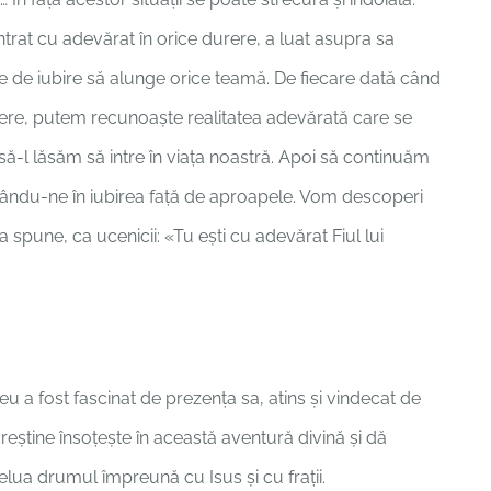
ntrat cu adevărat în orice durere, a luat asupra sa
ține de iubire să alunge orice teamă. De fiecare dată când
ere, putem recunoaște realitatea adevărată care se
să-l lăsăm să intre în viața noastră. Apoi să continuăm
ându-ne în iubirea față de aproapele. Vom descoperi
a spune, ca ucenicii: «Tu ești cu adevărat Fiul lui
zeu a fost fascinat de prezența sa, atins și vindecat de
eștine însoțește în această aventură divină și dă
 relua drumul împreună cu Isus și cu frații.