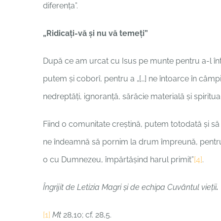
diferența”.
„Ridicați-vă și nu vă temeți”
După ce am urcat cu Isus pe munte pentru a-l în
putem și coborî, pentru a „[…] ne întoarce în câmpi
nedreptăți, ignoranță, sărăcie materială și spiritua
Fiind o comunitate creștină, putem totodată și s
ne îndeamnă să pornim la drum împreună, pentru 
o cu Dumnezeu, împărtășind harul primit”
[4]
.
Îngrijit de
Letizia Magri
și de echipa
Cuvântul vieții
.
[1]
Mt
28,10; cf. 28,5.