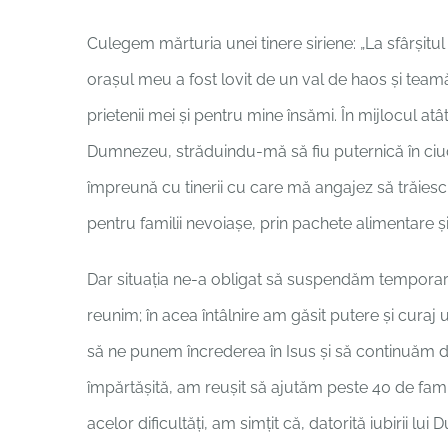
Culegem mărturia unei tinere siriene: „La sfârșitul 
orașul meu a fost lovit de un val de haos și team
prietenii mei și pentru mine însămi. În mijlocul at
Dumnezeu, străduindu-mă să fiu puternică în ciuda
împreună cu tinerii cu care mă angajez să trăiesc
pentru familii nevoiașe, prin pachete alimentare și a
Dar situația ne-a obligat să suspendăm temporar o
reunim; în acea întâlnire am găsit putere și curaj un
să ne punem încrederea în Isus și să continuăm 
împărtășită, am reușit să ajutăm peste 40 de famil
acelor dificultăți, am simțit că, datorită iubirii l