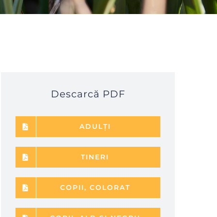
Descarcă PDF
ADULȚI
TINERI
COPII, COLORAT